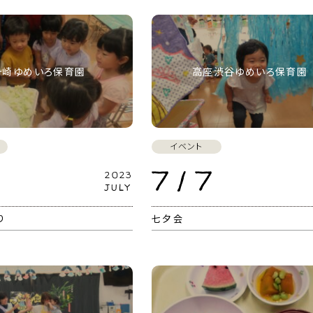
ヶ崎ゆめいろ保育園
高座渋谷ゆめいろ保育園
イベント
7 / 7
2023
JULY
り
七夕会