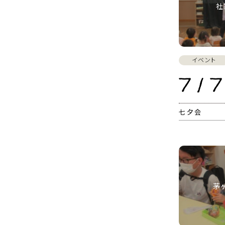
社
イベント
7 / 7
七夕会
茅