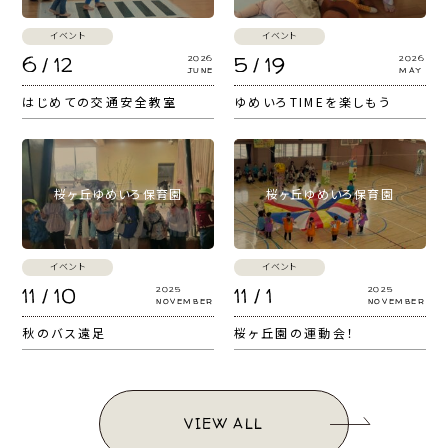
イベント
イベント
6 / 12
5 / 19
2026
2026
JUNE
MAY
はじめての交通安全教室
ゆめいろTIMEを楽しもう
桜ヶ丘ゆめいろ保育園
桜ヶ丘ゆめいろ保育園
イベント
イベント
11 / 10
11 / 1
2025
2025
NOVEMBER
NOVEMBER
秋のバス遠足
桜ヶ丘園の運動会！
VIEW ALL