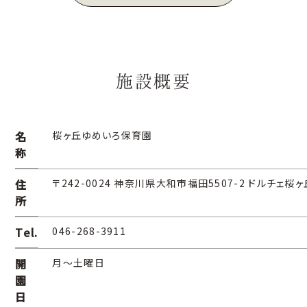
施設概要
名
桜ヶ丘ゆめいろ保育園
称
住
〒242-0024 神奈川県大和市福田5507-2 ドルチェ桜ヶ
所
Tel.
046-268-3911
開
月～土曜日
園
日