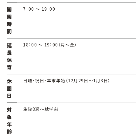
開
7：00 ～ 19：00
園
時
間
延
18：00 ～ 19：00（月〜金）
長
保
育
休
日曜・祝日・年末年始（12月29日～1月3日）
園
日
対
生後8週～就学前
象
年
齢